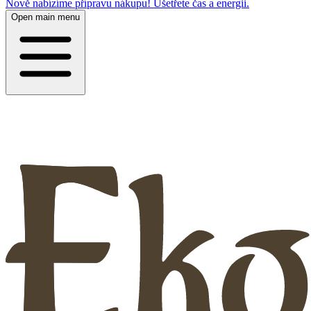
Nově nabízíme přípravu nákupu! Ušetřete čas a energii.
Open main menu