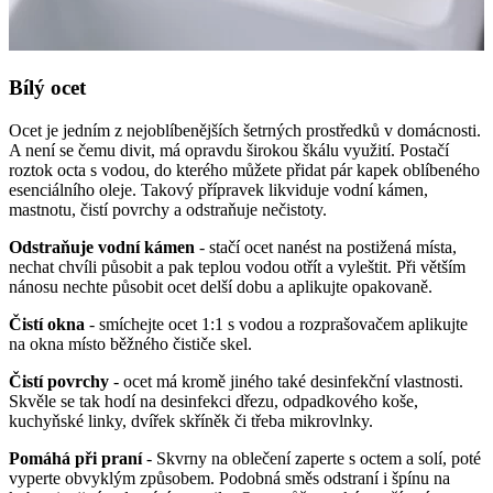
Bílý ocet
Ocet je jedním z nejoblíbenějších šetrných prostředků v domácnosti.
A není se čemu divit, má opravdu širokou škálu využití. Postačí
roztok octa s vodou, do kterého můžete přidat pár kapek oblíbeného
esenciálního oleje. Takový přípravek likviduje vodní kámen,
mastnotu, čistí povrchy a odstraňuje nečistoty.
Odstraňuje vodní kámen
- stačí ocet nanést na postižená místa,
nechat chvíli působit a pak teplou vodou otřít a vyleštit. Při větším
nánosu nechte působit ocet delší dobu a aplikujte opakovaně.
Čistí okna
- smíchejte ocet 1:1 s vodou a rozprašovačem aplikujte
na okna místo běžného čističe skel.
Čistí povrchy
- ocet má kromě jiného také desinfekční vlastnosti.
Skvěle se tak hodí na desinfekci dřezu, odpadkového koše,
kuchyňské linky, dvířek skříněk či třeba mikrovlnky.
Pomáhá při praní
- Skvrny na oblečení zaperte s octem a solí, poté
vyperte obvyklým způsobem. Podobná směs odstraní i špínu na