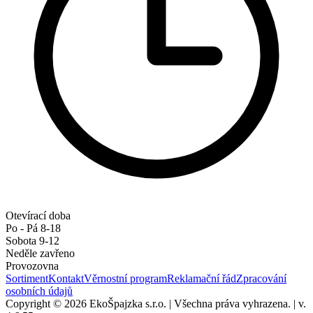
Otevírací doba
Po - Pá 8-18
Sobota 9-12
Neděle zavřeno
Provozovna
Sortiment
Kontakt
Věrnostní program
Reklamační řád
Zpracování
osobních údajů
Copyright © 2026 EkoŠpajzka s.r.o.
|
Všechna práva vyhrazena.
|
v.