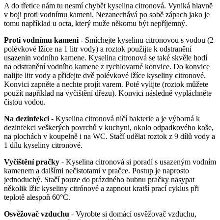
A do třetice nám tu nesmí chybět kyselina citronová. Vyniká hlavně
v boji proti vodnímu kameni. Nezanechává po sobě zápach jako je
tomu například u octa, který muže někomu být nepříjemný.
Proti vodnímu kameni
- Smíchejte kyselinu citronovou s vodou (2
polévkové lžíce na 1 litr vody) a roztok použijte k odstranění
usazenin vodního kamene. Kyselina citronová se také skvěle hodí
na odstranění vodního kamene z rychlovarné konvice. Do konvice
nalijte litr vody a přidejte dvě polévkové lžíce kyseliny citronové.
Konvici zapněte a nechte projít varem. Poté vylijte (roztok můžete
použít například na vyčištění dřezu). Konvici následně vypláchněte
čistou vodou.
Na dezinfekci
- Kyselina citronová ničí bakterie a je výborná k
dezinfekci veškerých povrchů v kuchyni, okolo odpadkového koše,
na plochách v koupelně i na WC. Stačí udělat roztok z 9 dílů vody a
1 dílu kyseliny citronové.
Vyčištění pračky
- Kyselina citronová si poradí s usazeným vodním
kamenem a dalšími nečistotami v pračce. Postup je naprosto
jednoduchý. Stačí pouze do prázdného bubnu pračky nasypat
několik lžic kyseliny citrónové a zapnout kratší prací cyklus při
teplotě alespoň 60°C.
Osvěžovač vzduchu
- Vyrobte si domácí osvěžovač vzduchu,