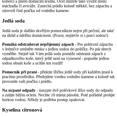
koberci a jiném domácím textilu. Ocet můžete také využít místo
máchadla či aviváže. Zanechá prádlo krásně měkké, bez zápachu a
zároveň čistí pračku od vodního kamene.
Jedlá soda
Jedlá soda je dalším skvělým pomocníkem nejen při pečení, ale také
na úklid a údržbu domácnosti. (Pozor, nepleťte si s prací sodou!)
Pomáhá odstraňovat nepříjemný zápach
- Pro pohlcení zápachu
v ledničce umístěte misku s jedlou sodou do poličky. Po pár dnech
vyměňte. Stejně tak Vám jedlá soda pomůže odstranit zápach z
odpadkového koše, který ještě není na vynesení - poprašte jedlou
sodou obsah koše a ucítíte ten rozdíl!
Pomocník při praní
- přidejte lžičku jedlé sody při každém praní k
pracímu prostředku. Předejdete vzniku vodního kamene a krásně tak
provoníte vaši pračku i prádlo.
Na ucpané odpady
- nasypte dvě polévkové lžíce sody do odpadu
a zalijte bílým octem. Nechte 10 minut působit. Poté pořádně prolijte
horkou vodou. Někdy je potřeba postup opakovat.
Kyselina citronová