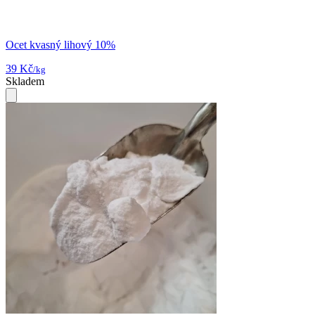
Ocet kvasný lihový 10%
39 Kč
/kg
Skladem