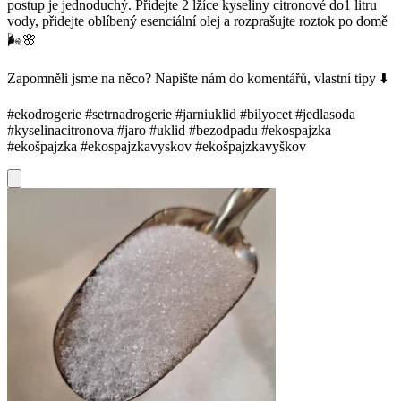
postup je jednoduchý. Přidejte 2 lžíce kyseliny citronové do1 litru
vody, přidejte oblíbený esenciální olej a rozprašujte roztok po domě
🌬️🌸
Zapomněli jsme na něco? Napište nám do komentářů, vlastní tipy ⬇️
#ekodrogerie #setrnadrogerie #jarniuklid #bilyocet #jedlasoda
#kyselinacitronova #jaro #uklid #bezodpadu #ekospajzka
#ekošpajzka #ekospajzkavyskov #ekošpajzkavyškov