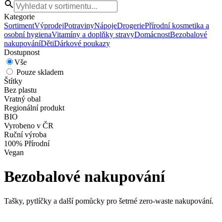
Kategorie
Sortiment
Výprodej
Potraviny
Nápoje
Drogerie
Přírodní kosmetika a
osobní hygiena
Vitamíny a doplňky stravy
Domácnost
Bezobalové
nakupování
Děti
Dárkové poukazy
Dostupnost
Vše
Pouze skladem
Štítky
Bez plastu
Vratný obal
Regionální produkt
BIO
Vyrobeno v ČR
Ruční výroba
100% Přírodní
Vegan
Bezobalové nakupování
Tašky, pytlíčky a další pomůcky pro šetrné zero-waste nakupování.