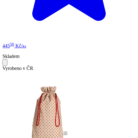
50
445
Kč
/ks
Skladem
Vyrobeno v ČR