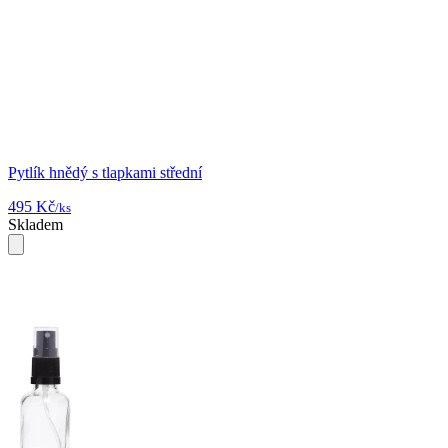
Pytlík hnědý s tlapkami střední
495 Kč
/ks
Skladem