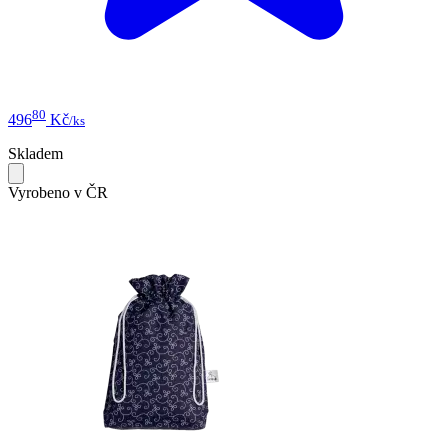
80
496
Kč
/ks
Skladem
Vyrobeno v ČR