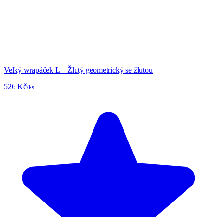
Velký wrapáček L – Žlutý geometrický se žlutou
526 Kč
/ks