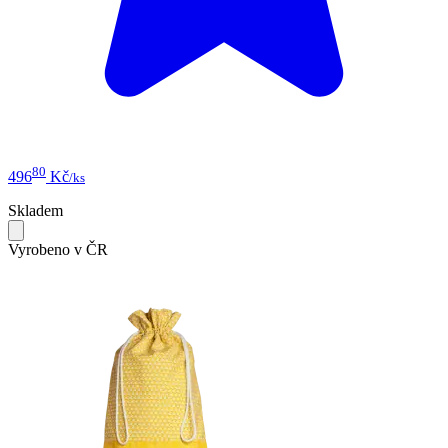
80
496
Kč
/ks
Skladem
Vyrobeno v ČR