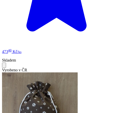
40
473
Kč
/ks
Skladem
Vyrobeno v ČR