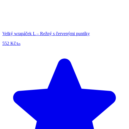
Velký wrapáček L – Režný s červenými puntíky
552 Kč
/ks