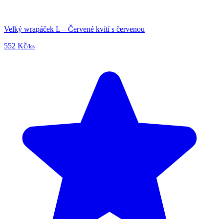
Velký wrapáček L – Červené kvítí s červenou
552 Kč
/ks