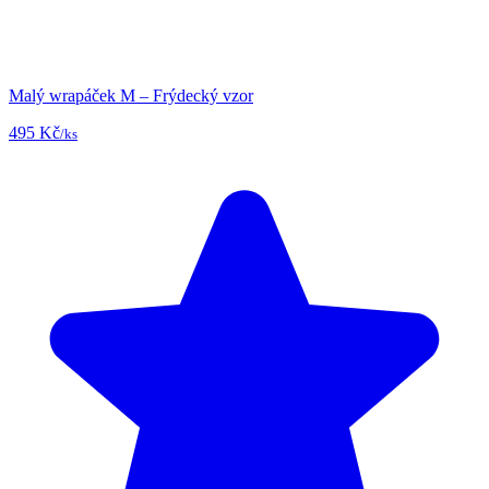
Malý wrapáček M – Frýdecký vzor
495 Kč
/ks