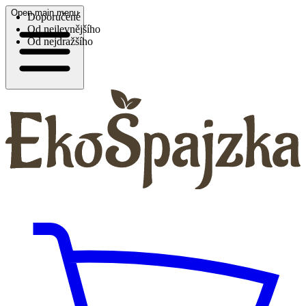
Open main menu
Doporučené
Od nejlevnějšího
Od nejdražšího