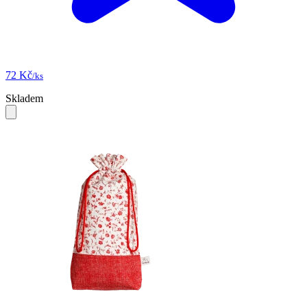
72 Kč
/ks
Skladem