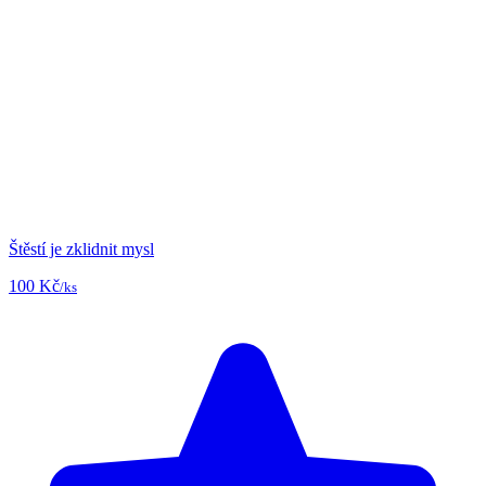
Štěstí je zklidnit mysl
100 Kč
/ks