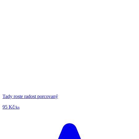
Tady roste radost porcovaný
95 Kč
/ks