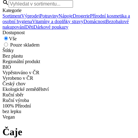
Kategorie
Sortiment
Výprodej
Potraviny
Nápoje
Drogerie
Přírodní kosmetika a
osobní hygiena
Vitamíny a doplňky stravy
Domácnost
Bezobalové
nakupování
Děti
Dárkové poukazy
Dostupnost
Vše
Pouze skladem
Štítky
Bez plastu
Regionální produkt
BIO
Vypěstováno v ČR
Vyrobeno v ČR
Český chov
Ekologické zemědělství
Ruční sběr
Ruční výroba
100% Přírodní
bez lepku
Vegan
Čaje