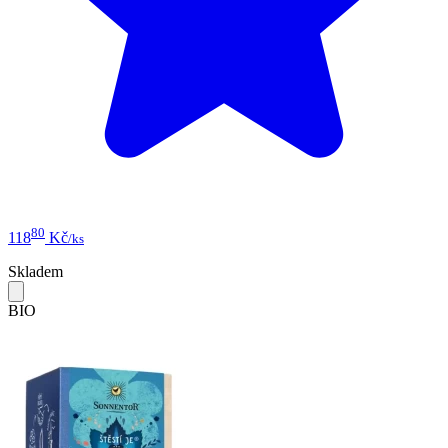
80
118
Kč
/ks
Skladem
BIO