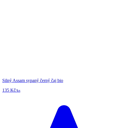
Silný Assam sypaný černý čaj bio
135 Kč
/ks