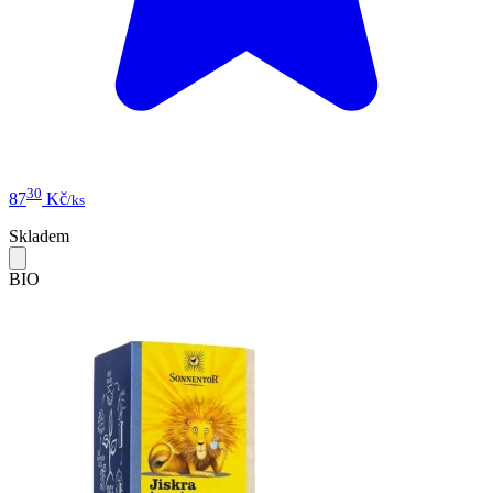
30
87
Kč
/ks
Skladem
BIO