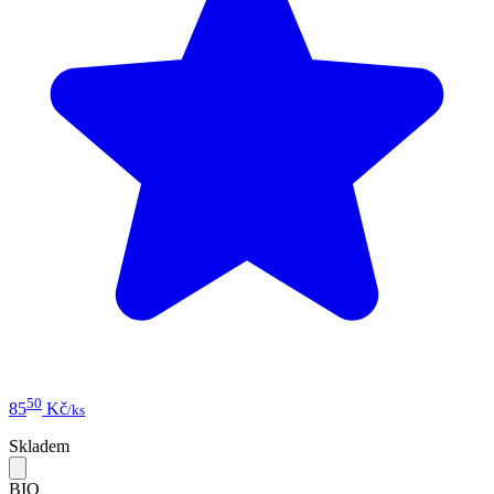
50
85
Kč
/ks
Skladem
BIO