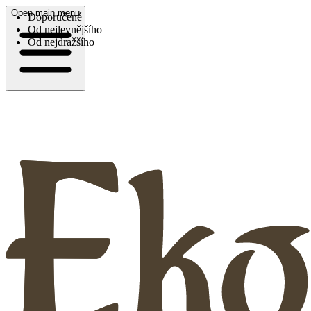
Open main menu
Doporučené
Od nejlevnějšího
Od nejdražšího