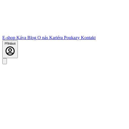
E-shop
Káva
Blog
O nás
Kariéra
Poukazy
Kontakt
Přihlásit