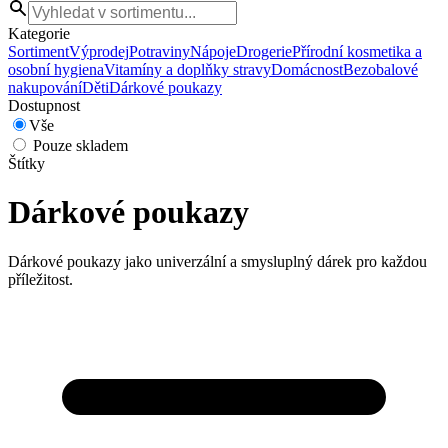
Kategorie
Sortiment
Výprodej
Potraviny
Nápoje
Drogerie
Přírodní kosmetika a
osobní hygiena
Vitamíny a doplňky stravy
Domácnost
Bezobalové
nakupování
Děti
Dárkové poukazy
Dostupnost
Vše
Pouze skladem
Štítky
Dárkové poukazy
Dárkové poukazy jako univerzální a smysluplný dárek pro každou
příležitost.