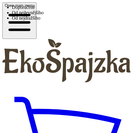
Open main menu
Doporučené
Od nejlevnějšího
Od nejdražšího