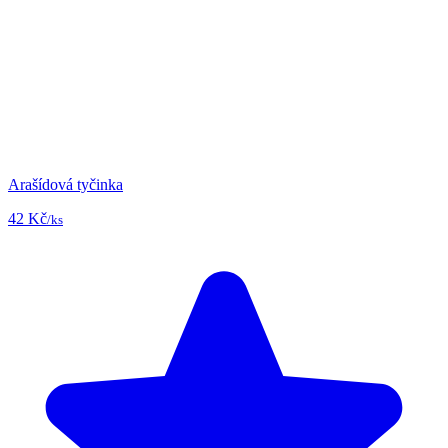
Arašídová tyčinka
42 Kč
/ks