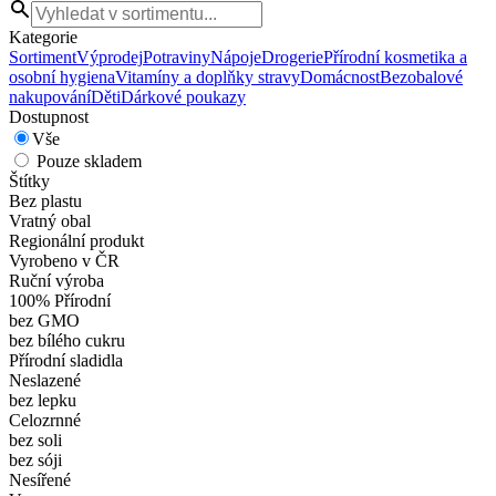
Kategorie
Sortiment
Výprodej
Potraviny
Nápoje
Drogerie
Přírodní kosmetika a
osobní hygiena
Vitamíny a doplňky stravy
Domácnost
Bezobalové
nakupování
Děti
Dárkové poukazy
Dostupnost
Vše
Pouze skladem
Štítky
Bez plastu
Vratný obal
Regionální produkt
Vyrobeno v ČR
Ruční výroba
100% Přírodní
bez GMO
bez bílého cukru
Přírodní sladidla
Neslazené
bez lepku
Celozrnné
bez soli
bez sóji
Nesířené