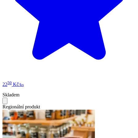
50
22
Kč
/ks
Skladem
Regionální produkt