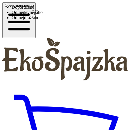
Open main menu
Doporučené
Od nejlevnějšího
Od nejdražšího