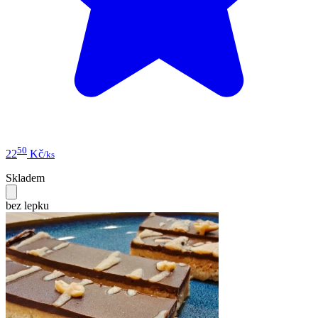
50
22
Kč
/ks
Skladem
bez lepku