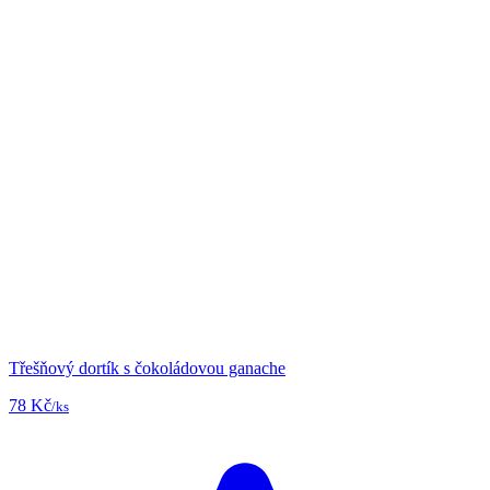
Třešňový dortík s čokoládovou ganache
78 Kč
/ks