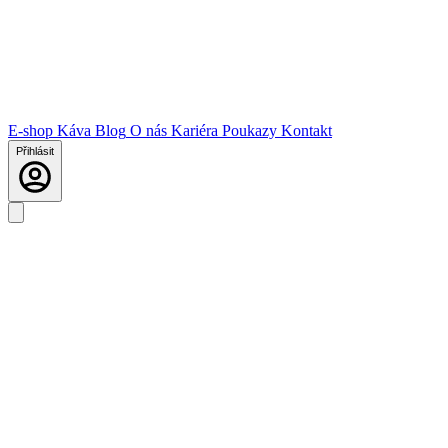
E-shop
Káva
Blog
O nás
Kariéra
Poukazy
Kontakt
Přihlásit