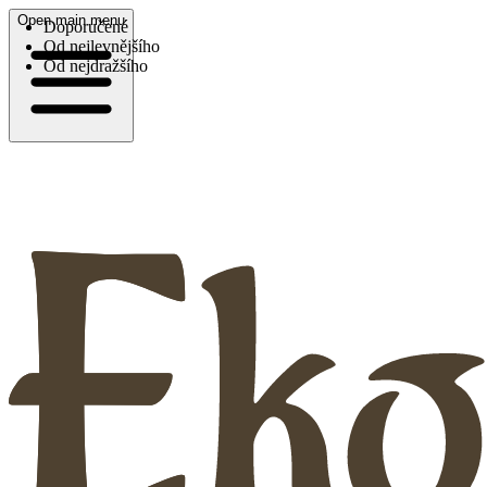
Open main menu
Doporučené
Od nejlevnějšího
Od nejdražšího