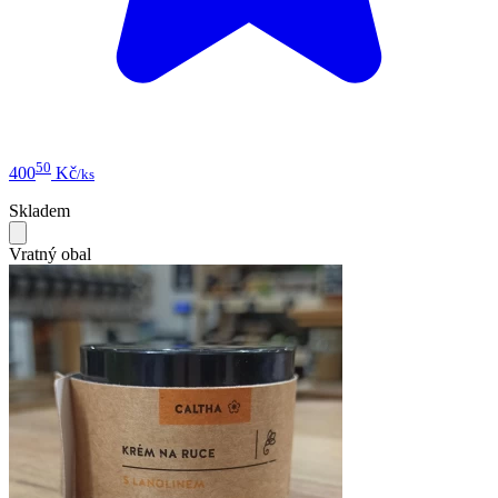
50
400
Kč
/ks
Skladem
Vratný obal