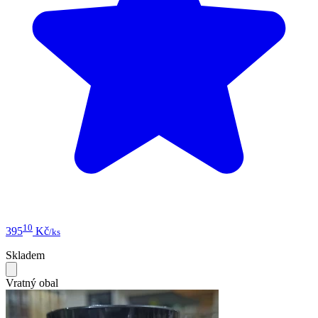
10
395
Kč
/ks
Skladem
Vratný obal