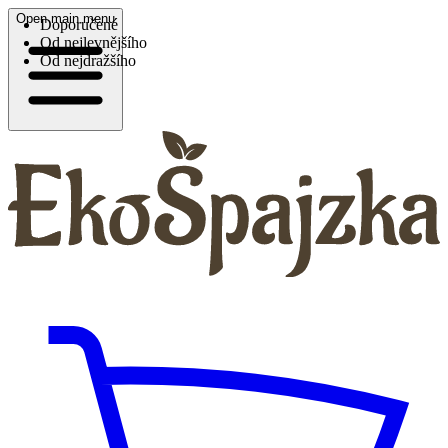
Open main menu
Doporučené
Od nejlevnějšího
Od nejdražšího