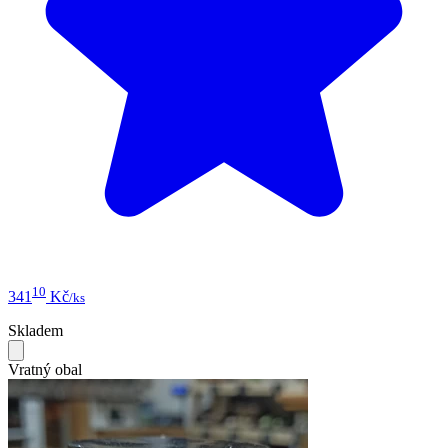
10
341
Kč
/ks
Skladem
Vratný obal