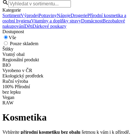
Kategorie
Sortiment
Výprodej
Potraviny
Nápoje
Drogerie
Přírodní kosmetika a
osobní hygiena
Vitamíny a doplňky stravy
Domácnost
Bezobalové
nakupování
Děti
Dárkové poukazy
Dostupnost
Vše
Pouze skladem
Štítky
Vratný obal
Regionální produkt
BIO
Vyrobeno v ČR
Ekologický protředek
Ruční výroba
100% Přírodní
bez lepku
Vegan
RAW
Kosmetika
Vybírejte
přírodní kosmetiku bez obalu
šetrnou k vám i k přírodě,