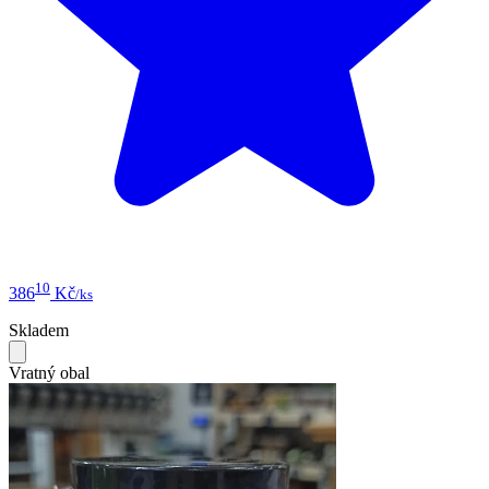
10
386
Kč
/ks
Skladem
Vratný obal