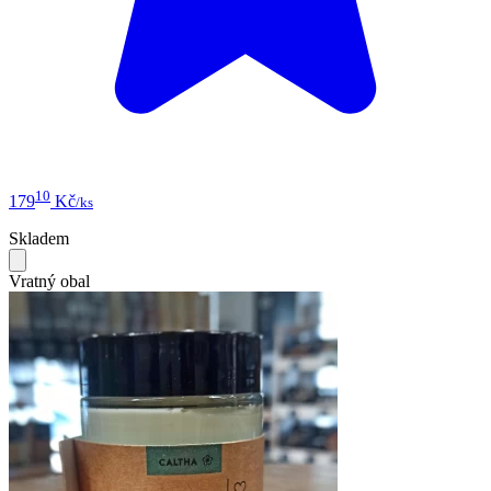
10
179
Kč
/ks
Skladem
Vratný obal