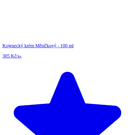
Kojenecký krém Měsíčkový - 100 ml
305 Kč
/ks