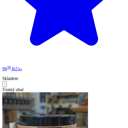
30
96
Kč
/ks
Skladem
Vratný obal