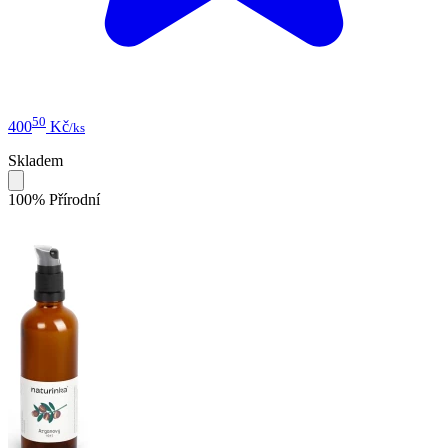
50
400
Kč
/ks
Skladem
100% Přírodní