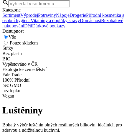
Kategorie
Sortiment
Výprodej
Potraviny
Nápoje
Drogerie
Přírodní kosmetika a
osobní hygiena
Vitamíny a doplňky stravy
Domácnost
Bezobalové
nakupování
Děti
Dárkové poukazy
Dostupnost
Vše
Pouze skladem
Štítky
Bez plastu
BIO
Vypěstováno v ČR
Ekologické zemědělství
Fair Trade
100% Přírodní
bez GMO
bez lepku
Vegan
Luštěniny
Bohatý výběr luštěnin plných rostlinných bílkovin, ideálních pro
zdravou a udržitelnou kuchyni.