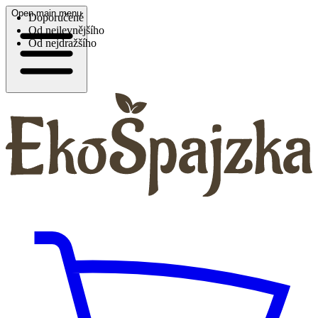
Open main menu
Doporučené
Od nejlevnějšího
Od nejdražšího