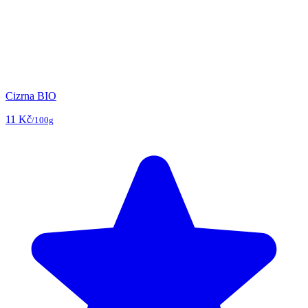
Cizrna BIO
11 Kč
/100g