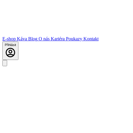
E-shop
Káva
Blog
O nás
Kariéra
Poukazy
Kontakt
Přihlásit