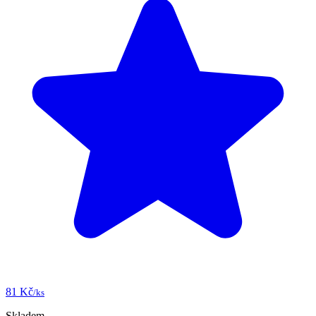
81 Kč
/ks
Skladem