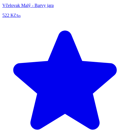
Včelovak Malý - Barvy jara
522 Kč
/ks