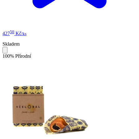
50
427
Kč
/ks
Skladem
100% Přírodní