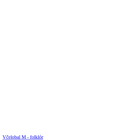
Včelobal M - folklór