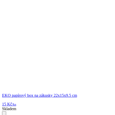
EKO papírový box na zákusky 22x15x9.5 cm
15 Kč
/ks
Skladem