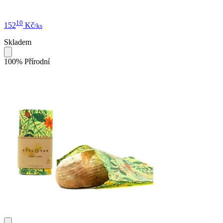
10
152
Kč
/ks
Skladem
100% Přírodní