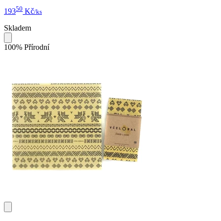
50
193
Kč
/ks
Skladem
100% Přírodní