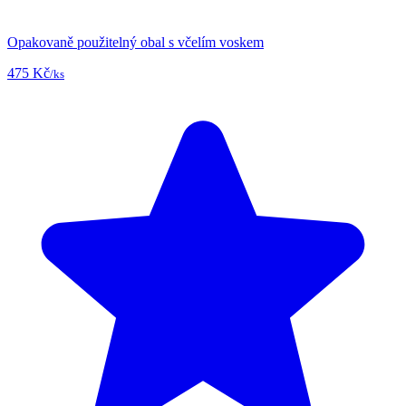
Opakovaně použitelný obal s včelím voskem
475 Kč
/ks