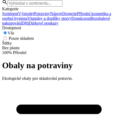
Kategorie
Sortiment
Výprodej
Potraviny
Nápoje
Drogerie
Přírodní kosmetika a
osobní hygiena
Vitamíny a doplňky stravy
Domácnost
Bezobalové
nakupování
Děti
Dárkové poukazy
Dostupnost
Vše
Pouze skladem
Štítky
Bez plastu
100% Přírodní
Obaly na potraviny
Ekologické obaly pro skladování potravin.