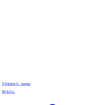
Včelobal S - turista
90 Kč
/ks