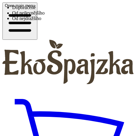
Open main menu
Doporučené
Od nejlevnějšího
Od nejdražšího