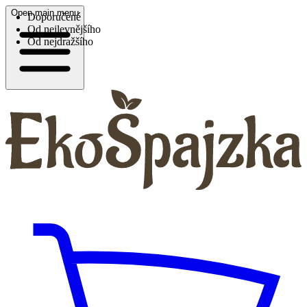
Open main menu
Doporučené
Od nejlevnějšího
Od nejdražšího