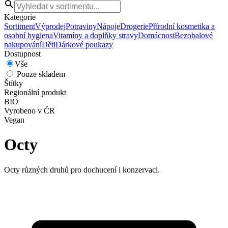
Kategorie
Sortiment
Výprodej
Potraviny
Nápoje
Drogerie
Přírodní kosmetika a
osobní hygiena
Vitamíny a doplňky stravy
Domácnost
Bezobalové
nakupování
Děti
Dárkové poukazy
Dostupnost
Vše
Pouze skladem
Štítky
Regionální produkt
BIO
Vyrobeno v ČR
Vegan
Octy
Octy různých druhů pro dochucení i konzervaci.