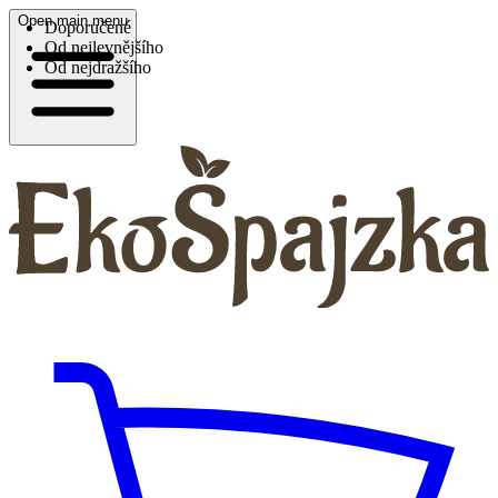
Open main menu
Doporučené
Od nejlevnějšího
Od nejdražšího