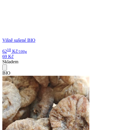
Višně sušené BIO
10
62
Kč
/100g
69 Kč
Skladem
BIO