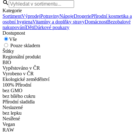
Kategorie
Sortiment
Výprodej
Potraviny
Nápoje
Drogerie
Přírodní kosmetika a
osobní hygiena
Vitamíny a doplňky stravy
Domácnost
Bezobalové
nakupování
Děti
Dárkové poukazy
Dostupnost
Vše
Pouze skladem
Štítky
Regionální produkt
BIO
Vypěstováno v ČR
Vyrobeno v ČR
Ekologické zemědělství
100% Přírodní
bez GMO
bez bílého cukru
Přírodní sladidla
Neslazené
bez lepku
Nesířené
Vegan
RAW