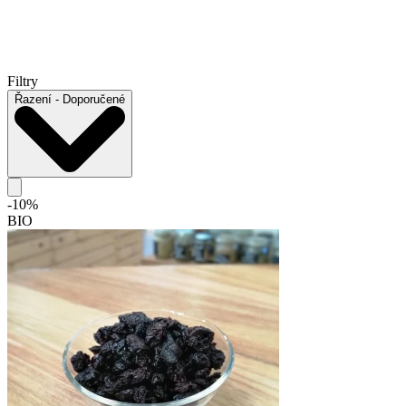
Filtry
Řazení
- Doporučené
-10%
BIO