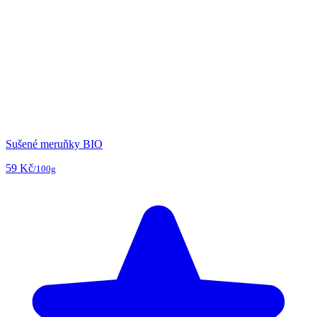
Sušené meruňky BIO
59 Kč
/100g