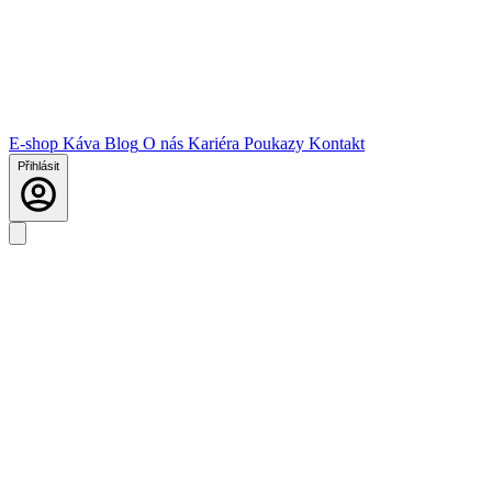
E-shop
Káva
Blog
O nás
Kariéra
Poukazy
Kontakt
Přihlásit