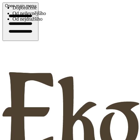
Open main menu
Doporučené
Od nejlevnějšího
Od nejdražšího