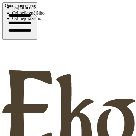
Open main menu
Doporučené
Od nejlevnějšího
Od nejdražšího