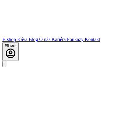
E-shop
Káva
Blog
O nás
Kariéra
Poukazy
Kontakt
Přihlásit