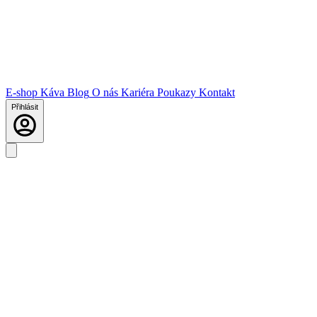
E-shop
Káva
Blog
O nás
Kariéra
Poukazy
Kontakt
Přihlásit