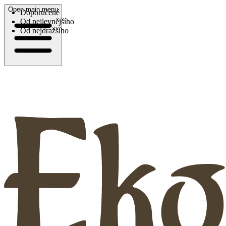
Open main menu
Doporučené
Od nejlevnějšího
Od nejdražšího