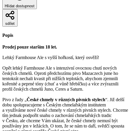
Hlídat dostupnost
sdílet
Popis
Prodej pouze starším 18 let.
Lehký Farmhouse Ale s vyšší hořkostí, který osvěží!
Opět lehký Farmhouse Ale s intenzivní ovocnou chutí nových
českých chmelů. Oproti předchozímu pivo Mazaczech jsme ho
tentokrát nechali kvasit při nižších teplotách, abychom zjemnili
kořenité a peprné tóny (chuť a vůně hřebíčku) a více zvýraznili
profil českých chmelů Juno, Ceres a Saturn.
Pivo z řady „
České chmely v různých pivních stylech
“. Již delší
dobu spolupracujeme s Českým chmelařským institutem
a využíváme nové české chmely v různých pivních stylech. Chceme
tím jednak podpořit snahu o zachování chmelařských tradic
v Česku, ale chceme Vám ukázat, že české chmely nemusí být
používány jen v ležácích. O tom, že se nám to daří, svědčí spousta