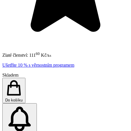
60
Zlaté členství:
111
Kč
/ks
Ušetříte 10 % s věrnostním programem
Skladem
Do košíku