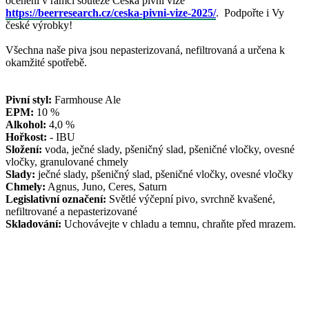
ocenění v rámci soutěže Česká pivní vize
https://beerresearch.cz/ceska-pivni-vize-2025/
. Podpořte i Vy
české výrobky!
Všechna naše piva jsou nepasterizovaná, nefiltrovaná a určena k
okamžité spotřebě.
Pivní styl:
Farmhouse Ale
EPM:
10 %
Alkohol:
4,0 %
Hořkost:
- IBU
Složení:
voda, ječné slady, pšeničný slad, pšeničné vločky, ovesné
vločky, granulované chmely
Slady:
ječné slady, pšeničný slad, pšeničné vločky, ovesné vločky
Chmely:
Agnus, Juno, Ceres, Saturn
Legislativní označení:
Světlé výčepní pivo, svrchně kvašené,
nefiltrované a nepasterizované
Skladování:
Uchovávejte v chladu a temnu, chraňte před mrazem.