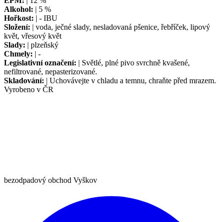
EPM:
| 12 %
Alkohol:
| 5 %
Hořkost:
| - IBU
Složení:
| voda, ječné slady, nesladovaná pšenice, řebříček, lipový
květ, vřesový květ
Slady:
| plzeňský
Chmely:
| -
Legislativní označení:
| Světlé, plné pivo svrchně kvašené,
nefiltrované, nepasterizované.
Skladování:
| Uchovávejte v chladu a temnu, chraňte před mrazem.
Vyrobeno v ČR
bezodpadový obchod Vyškov