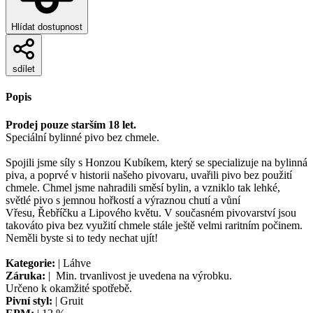
Hlídat dostupnost
sdílet
Popis
Prodej pouze starším 18 let.
Speciální bylinné pivo bez chmele.
Spojili jsme síly s Honzou Kubíkem, který se specializuje na bylinná
piva, a poprvé v historii našeho pivovaru, uvařili pivo bez použití
chmele. Chmel jsme nahradili směsí bylin, a vzniklo tak lehké,
světlé pivo s jemnou hořkostí a výraznou chutí a vůní
Vřesu, Řebříčku a Lipového květu. V současném pivovarství jsou
takováto piva bez využití chmele stále ještě velmi raritním počinem.
Neměli byste si to tedy nechat ujít!
Kategorie:
| Láhve
Záruka:
| Min. trvanlivost je uvedena na výrobku.
Určeno k okamžité spotřebě.
Pivní styl:
| Gruit