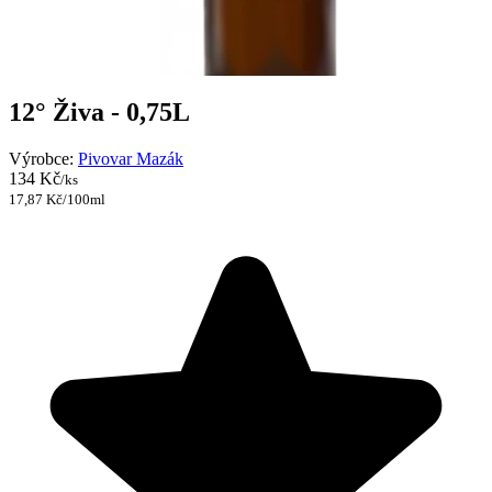
12° Živa - 0,75L
Výrobce:
Pivovar Mazák
134 Kč
/ks
17,87 Kč/100ml