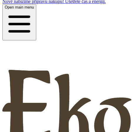
Nově nabízíme přípravu nákupu! Ušetřete čas a energii.
Open main menu