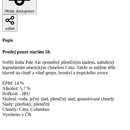
Hlídat dostupnost
sdílet
Popis
Prodej pouze starším 18.
Světlý India Pale Ale zjemněný pšeničným sladem, nabušený
legendárním americkým chmelem Citra. Takže se můžete těšit
hlavně na chutě a vůně grepu, broskví a tropického ovoce.
EPM: 14 %
Alkohol: 5,7 %
Hořkost: - IBU
Složení: voda, ječný slad, pšeničný slad, granulované chmely
Slady: plzeňský, pšeničný
Chmely: Citra, Columbus
Vyrobeno v ČR