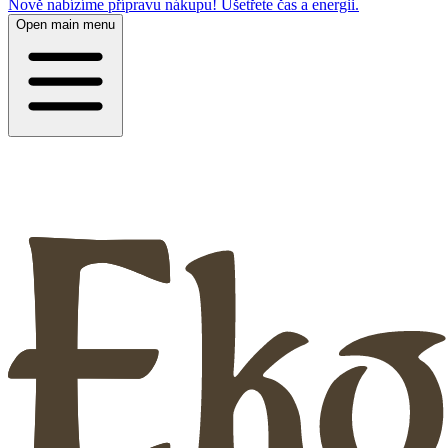
Nově nabízíme přípravu nákupu! Ušetřete čas a energii.
Open main menu