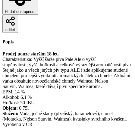
Hlídat dostupnost
sdílet
Popis
Prodej pouze starším 18 let.
Charakteristika: Vyšší šarže piva Pale Ale o vyšší
stupňovitosti, vyšší hořkosti a celkově výraznější aromatičnosti piva.
Stejně jako u všech jiných piv typu ALE i zde aplikujeme studené
chmelení pro lepší vyniknutí aromatických látek z chmele. Aktuální
várka obsahuje novozélandské chmely Waimea, Nelson
Sauvin, Waimea, které dávají pivu specifické aroma.
EPM: 14 %
Alkohol: 6,1 %
Hořkost: 50 IBU
Objem:
0.75l
Složení:
Voda, ječné slady (plzeňský, karamelový), chmel
(Motueka, Nelson Sauvin, Waimea), kvasinky svrchního kvašení.
Vyrobeno v ČR