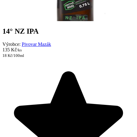
14° NZ IPA
Výrobce:
Pivovar Mazák
135 Kč
/ks
18 Kč/100ml