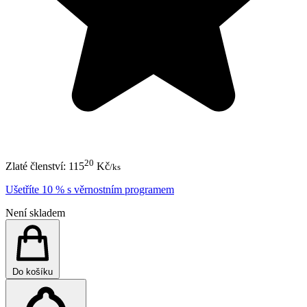
20
Zlaté členství:
115
Kč
/ks
Ušetříte 10 % s věrnostním programem
Není skladem
Do košíku