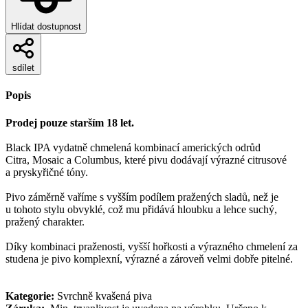
Hlídat dostupnost
sdílet
Popis
Prodej pouze starším 18 let.
Black IPA vydatně chmelená kombinací amerických odrůd
Citra, Mosaic a Columbus, které pivu dodávají výrazné citrusové
a pryskyřičné tóny.
Pivo záměrně vaříme s vyšším podílem pražených sladů, než je
u tohoto stylu obvyklé, což mu přidává hloubku a lehce suchý,
pražený charakter.
Díky kombinaci praženosti, vyšší hořkosti a výrazného chmelení za
studena je pivo komplexní, výrazné a zároveň velmi dobře pitelné.
Kategorie:
Svrchně kvašená piva