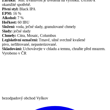
Záruka:
Min. trvanlivost je uvedena na výrobku. Určeno k
okamžité spotřebě.
Pivní styl:
Black IPA
EPM:
16 %
Alkohol:
7 %
Hořkost:
60 IBU
Složení:
voda, ječné slady, granulované chmely
Slady:
ječné slady
Chmely:
Citra, Mosaic, Columbus
Legislativní označení:
Tmavé, silné svrchně kvašené
pivo, nefiltrované, nepasterizované.
Skladování:
Uchovávejte v chladu a temnu, chraňte před mrazem.
Vyrobeno v ČR
bezodpadový obchod Vyškov