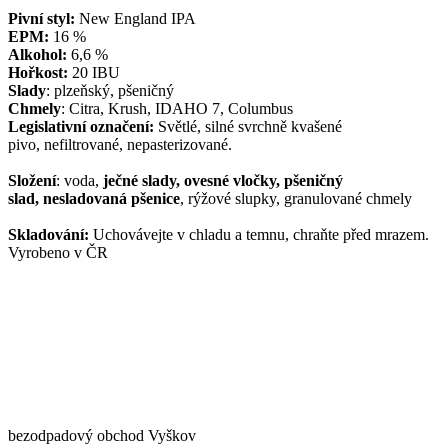
Pivní styl:
New England IPA
EPM:
16 %
Alkohol:
6,6 %
Hořkost:
20 IBU
Slady
: plzeňský, pšeničný
Chmely
: Citra, Krush, IDAHO 7, Columbus
Legislativní označení:
Světlé, silné svrchně kvašené
pivo, nefiltrované, nepasterizované.
Složení
: voda,
ječné slady, ovesné vločky, pšeničný
slad, nesladovaná pšenice
, rýžové slupky, granulované chmely
Skladování:
Uchovávejte v chladu a temnu, chraňte před mrazem.
Vyrobeno v ČR
bezodpadový obchod Vyškov