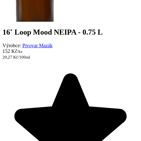
16˚ Loop Mood NEIPA - 0.75 L
Výrobce:
Pivovar Mazák
152 Kč
/ks
20,27 Kč/100ml