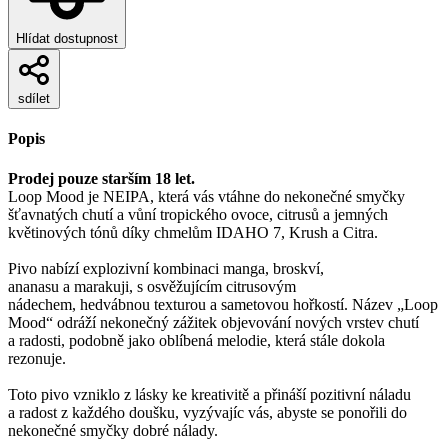
Hlídat dostupnost
sdílet
Popis
Prodej pouze starším 18 let.
Loop Mood je NEIPA, která vás vtáhne do nekonečné smyčky
šťavnatých chutí a vůní tropického ovoce, citrusů a jemných
květinových tónů díky chmelům IDAHO 7, Krush a Citra.
Pivo nabízí explozivní kombinaci manga, broskví,
ananasu a marakuji, s osvěžujícím citrusovým
nádechem, hedvábnou texturou a sametovou hořkostí. Název „Loop
Mood“ odráží nekonečný zážitek objevování nových vrstev chutí
a radosti, podobně jako oblíbená melodie, která stále dokola
rezonuje.
Toto pivo vzniklo z lásky ke kreativitě a přináší pozitivní náladu
a radost z každého doušku, vyzývajíc vás, abyste se ponořili do
nekonečné smyčky dobré nálady.