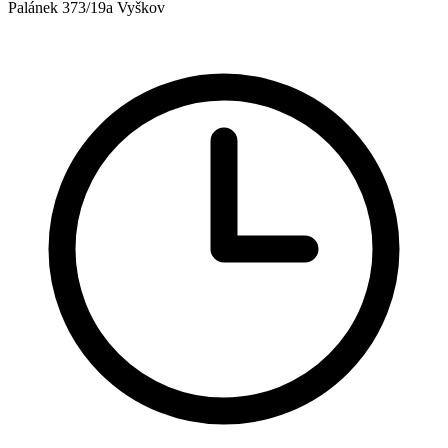
Palánek 373/19a Vyškov