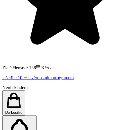
80
Zlaté členství:
136
Kč
/ks
Ušetříte 10 % s věrnostním programem
Není skladem
Do košíku