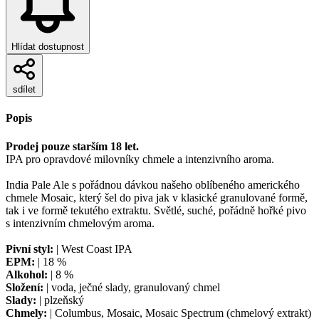
Hlídat dostupnost
sdílet
Popis
Prodej pouze starším 18 let.
IPA pro opravdové milovníky chmele a intenzivního aroma.
India Pale Ale s pořádnou dávkou našeho oblíbeného amerického
chmele Mosaic, který šel do piva jak v klasické granulované formě,
tak i ve formě tekutého extraktu. Světlé, suché, pořádně hořké pivo
s intenzivním chmelovým aroma.
Pivní styl:
| West Coast IPA
EPM:
| 18 %
Alkohol:
| 8 %
Složení:
| voda, ječné slady, granulovaný chmel
Slady:
| plzeňský
Chmely:
| Columbus, Mosaic, Mosaic Spectrum (chmelový extrakt)