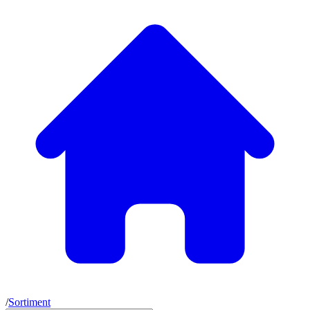
/
Sortiment