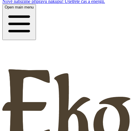
Nově nabízíme přípravu nákupu! Ušetřete čas a energii.
Open main menu