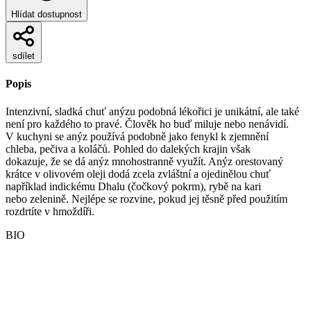
Hlídat dostupnost
sdílet
Popis
Intenzivní, sladká chuť anýzu podobná lékořici je unikátní, ale také
není pro každého to pravé. Člověk ho buď miluje nebo nenávidí.
V kuchyni se anýz používá podobně jako fenykl k zjemnění
chleba, pečiva a koláčů. Pohled do dalekých krajin však
dokazuje, že se dá anýz mnohostranně využít. Anýz orestovaný
krátce v olivovém oleji dodá zcela zvláštní a ojedinělou chuť
například indickému Dhalu (čočkový pokrm), rybě na kari
nebo zelenině. Nejlépe se rozvine, pokud jej těsně před použitím
rozdrtíte v hmoždíři.
BIO