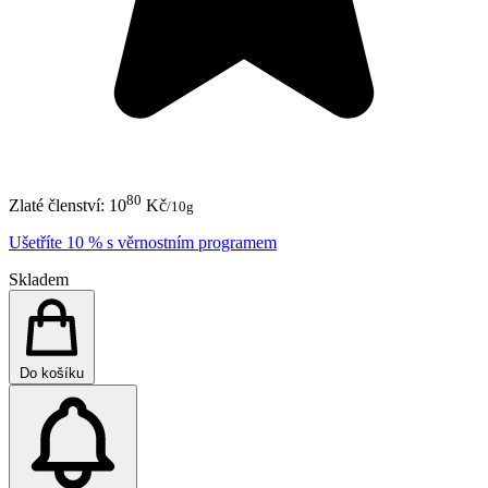
80
Zlaté členství:
10
Kč
/10g
Ušetříte 10 % s věrnostním programem
Skladem
Do košíku