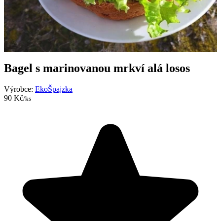
Bagel s marinovanou mrkví alá losos
Výrobce:
EkoŠpajzka
90 Kč
/ks