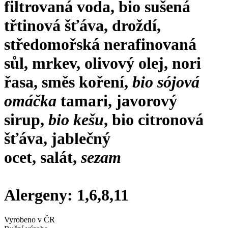
filtrovaná voda, bio sušená
třtinová šťáva, droždí,
středomořská nerafinovaná
sůl, mrkev, olivový olej, nori
řasa, směs koření,
bio sójová
omáčka
tamari, javorový
sirup,
bio
kešu
, bio citronová
šťáva, jablečný
ocet, salát,
sezam
Alergeny: 1,6,8,11
Vyrobeno v ČR