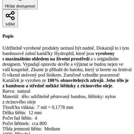
Hlídat dostupnost
sdílet
Popis
Udržitelně vyrobené produkty nemusí být nudné. Dokazují to i tyto
bambusové zubní kartáčky Hydrophil, které jsou
vyrobeny
s maximálním ohledem na životní prostředí
a s originálním
designem. Vypadají opravdu skvěle a výjimat se budou nejen ve
vaší koupelně. Zkuste je přibalit do batohu, který si berete na festival
či víkend strávený pod širákem. Zaručeně vzbudíte pozornost!
Kartáček je vyroben ze
100% obnovitelných zdrojů
.
Jeho tělo je
z bambusu a středně měkké štětinky z ricinového oleje
.
Barva: natural
Materiál: tělo: udržitelně pěstovaný bambus, štětinky: nylon
z ricinového oleje
Tloušťka vlákna: 7 mil = 0,1778 mm
Délka štětin: 12 mm
Počet řad štětin: 4
Počet štětinek: cca 800
Třída jemnosti štětin: Medium