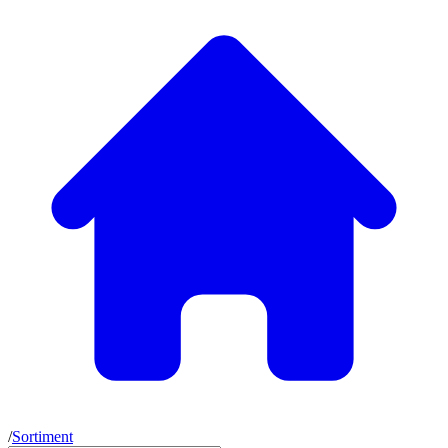
/
Sortiment