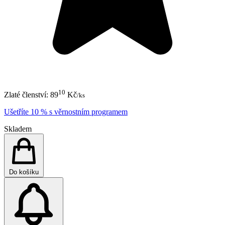
10
Zlaté členství:
89
Kč
/ks
Ušetříte 10 % s věrnostním programem
Skladem
Do košíku