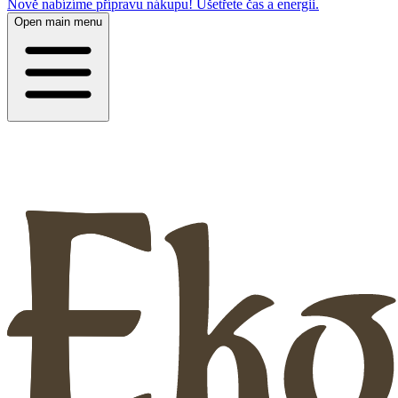
Nově nabízíme přípravu nákupu! Ušetřete čas a energii.
Open main menu