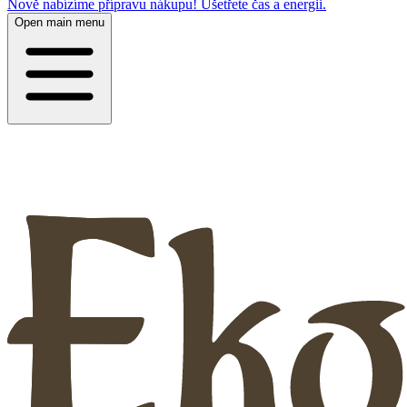
Nově nabízíme přípravu nákupu! Ušetřete čas a energii.
Open main menu