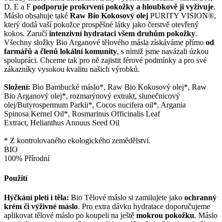
D, E a F
podporuje prokrvení pokožky a hloubkově ji vyživuje
.
Máslo obsahuje také
Raw Bio Kokosový olej
PURITY VISION®,
který dodá vaší pokožce prospěšné látky jako čerstvě otevřený
kokos. Zaručí
intenzivní hydrataci všem druhům pokožky
.
Všechny složky Bio Arganové tělového másla získáváme přímo
od
farmářů a členů lokální komunity
, s nimiž jsme navázali úzkou
spolupráci. Chceme tak pro ně zajistit férové podmínky a pro své
zákazníky vysokou kvalitu našich výrobků.
Složení:
Bio Bambucké máslo*, Raw Bio Kokosový olej*, Raw
Bio Arganový olej*, rozmarýnový extrakt, slunečnicový
olej/Butyrospermum Parkii*, Cocos nucifera oil*, Argania
Spinosa Kernel Oil*, Rosmarinus Officinalis Leaf
Extract, Helianthus Annuus Seed Oil
* Z kontrolovaného ekologického zemědělství.
BIO
100% Přírodní
Použití
Hýčkání pleti i těla:
Bio Tělové máslo si zamilujete jako
ochranný
krém či výživné máslo
. Pro extra dávku hydratace doporučujeme
aplikovat tělové máslo po koupeli na ještě
mokrou pokožku
. Máslo