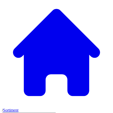
/
Sortiment