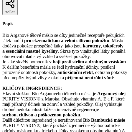
sdílet
Popis
Bio Arganové tělové máslo se díky jedinečné receptuře pečujících
látek hodí i
pro ekzematickou a velmi citlivou pokožku
. Máslo
dodává pokožce prospěšné látky, jako jsou
karoteny
,
tokoferoly
a esenciální mastné kyseliny
. Skrze tyto vitalizující látky pomáhá
obnovovat mladistvý vzhled a svěžest pokožky.
Je také skvělý pomocník
v boji proti striím a drobným vráskám
.
K dalším benefitům másla se řadí hydratační účinky, posílení
přirozené odolnosti pokožky,
antioxidační efekt
, ochrana pokožky
před nepříznivými vlivy z okolí a
příjemná neutrální vůně
.
KLÍČOVÉ INGREDIENCE:
Hlavní složkou Bio Arganového tělového másla je
Arganový olej
PURITY VISION® z Maroka. Obsahuje vitamíny A, E a F, které
mají příznivý účinek na zdraví a vzhled pokožky. Olej vyhlazuje
drobné nedokonalosti kůže a intenzivně
regeneruje
suchou, citlivou a poškozenou pokožku
.
Další důležitou ingrediencí je nerafinované
Bio Bambucké máslo
PURITY VISION®, které pochází z jedinečné východoafrické
odrůdy máslovníku afrického. Díky vysokému obsahu vitamínů A,