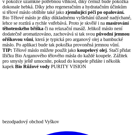
v pokožce uzamkne potřebnou vlhkost, díky čemuž bude pokožka
dokonale hebká. Díky jeho regeneračním a hydratačním účinkům
si tělové máslo oblíbíte také jako
zjemňující péči po opalování.
Bio Tělové máslo je díky důkladnému vyšlehání úžasně nadýchané,
lehce se roztírá a rychle vstřebává. Proto je skvělé i na
masírování
těhotenského bříška
či na relaxační masáž. Jelikož máslo není
dodatečně aromatizováno, zachovává si tak svou
původní jemnou
oříškovou vůni
, která je typická pro arganový olej a bambucké
máslo. Po aplikaci bude tak pokožka provoněná jemnou vůní.
TIP:
Tělové máslo můžete použít jako
koupelový olej
. Stačí přidat
lžičku Bio Arganového tělového másla do každé koupele. Zážitek
pro smysly ještě umocníte, pokud do koupele přidáte i několik
kapek
Bio Růžové vody
PURITY VISION
bezodpadový obchod Vyškov