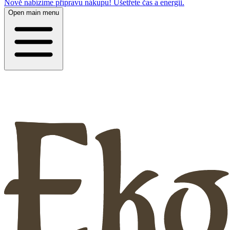
Nově nabízíme přípravu nákupu! Ušetřete čas a energii.
Open main menu