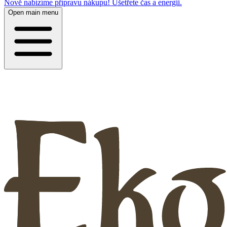
Nově nabízíme přípravu nákupu! Ušetřete čas a energii.
Open main menu