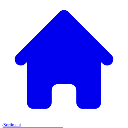
/
Sortiment