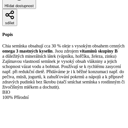
Hlídat dostupnost
sdílet
Popis
Chia semínka obsahují cca 30 % oleje s vysokým obsahem cenných
omega 3 mastných kyselin
. Jsou zdrojem
vitaminů skupiny B
a důležitých minerálních látek (vápníku, hořčíku, železa, zinku)
Zajímavou vlastností semínek je vysoký obsah vlákniny a jejich
schopnost vázat vodu a bobtnat. Používají se k rychlému zasycení
např. při redukční dietě. Přidáváme je i k běžné konzumaci např. do
pečiva, müsli, jogurtů, k zahušťování pokrmů a nápojů a k přípravě
zdravých pudinků bez škrobu (stačí smíchat semínka s rostlinným či
živočišným mlékem a dochutit).
BIO
100% Přírodní