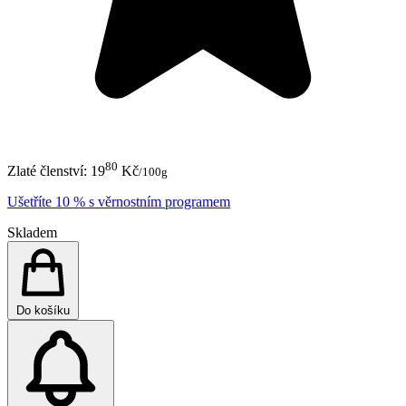
80
Zlaté členství:
19
Kč
/100g
Ušetříte 10 % s věrnostním programem
Skladem
Do košíku