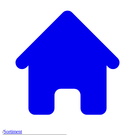
/
Sortiment