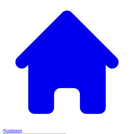
/
Sortiment