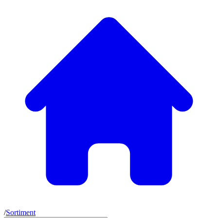
/
Sortiment