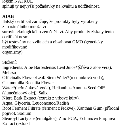
logem NATRUE
splňují ty nejvyšší požadavky na kvalitu a udržitelnost.
AIAB
Italský certifikát zaručuje, že produkty byly vyrobeny
z maximálního množství
surovin ekologického zemědělství. Aby produkty získaly tento
certifikát nesmí
být testovány na zvířatech a obsahovat GMO (geneticky
modifikované
organismy).
Složení:
Ingredients: Aloe Barbadensis Leaf Juice*(šťáva z aloe vera),
Melissa
Officinalis Flower/Leaf/ Stem Water*(meduňková voda),
Chamomilla Recutita Flower
Water*(heřmánková voda), Helianthus Annuus Seed Oil*
(slunečnicový olej), Salix
Nigra Bark Extract (extrakt z vrbové kůry),
Aqua, Glycerin, Leuconostoc/Radish
Root Ferment Filtrate (ferment z ředkve), Xanthan Gum (přírodní
pojivo), Sodium
Stearoyl Lactylate (emulgátor), Zinc PCA, Echinacea Purpurea
Extract (extrakt