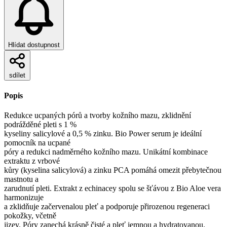
Hlídat dostupnost
sdílet
Popis
Redukce ucpaných pórů a tvorby kožního mazu, zklidnění
podrážděné pleti s 1 %
kyseliny salicylové a 0,5 % zinku. Bio Power serum je ideální
pomocník na ucpané
póry a redukci nadměrného kožního mazu. Unikátní kombinace
extraktu z vrbové
kůry (kyselina salicylová) a zinku PCA pomáhá omezit přebytečnou
mastnotu a
zarudnutí pleti. Extrakt z echinacey spolu se šťávou z Bio Aloe vera
harmonizuje
a zklidňuje začervenalou pleť a podporuje přirozenou regeneraci
pokožky, včetně
jizev. Póry zanechá krásně čisté a pleť jemnou a hydratovanou.