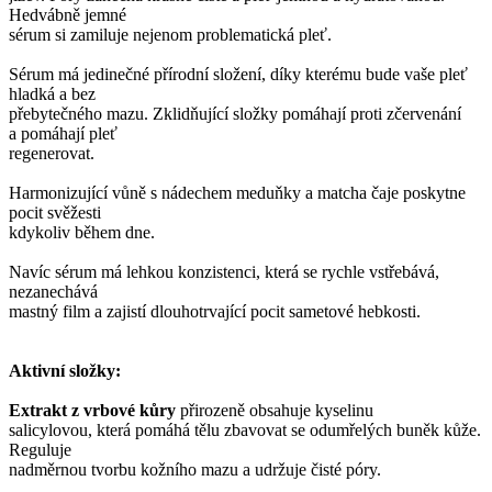
Hedvábně jemné
sérum si zamiluje nejenom problematická pleť.
Sérum má jedinečné přírodní složení, díky kterému bude vaše pleť
hladká a bez
přebytečného mazu. Zklidňující složky pomáhají proti zčervenání
a pomáhají pleť
regenerovat.
Harmonizující vůně s nádechem meduňky a matcha čaje poskytne
pocit svěžesti
kdykoliv během dne.
Navíc sérum má lehkou konzistenci, která se rychle vstřebává,
nezanechává
mastný film a zajistí dlouhotrvající pocit sametové hebkosti.
Aktivní složky:
Extrakt z vrbové kůry
přirozeně obsahuje kyselinu
salicylovou, která pomáhá tělu zbavovat se odumřelých buněk kůže.
Reguluje
nadměrnou tvorbu kožního mazu a udržuje čisté póry.