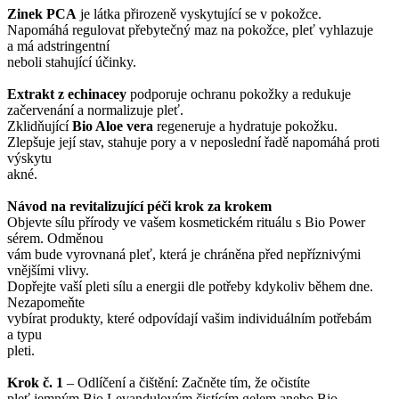
Zinek PCA
je látka přirozeně vyskytující se v pokožce.
Napomáhá regulovat přebytečný maz na pokožce, pleť vyhlazuje
a má adstringentní
neboli stahující účinky.
Extrakt z echinacey
podporuje ochranu pokožky a redukuje
začervenání a normalizuje pleť.
Zklidňující
Bio Aloe vera
regeneruje a hydratuje pokožku.
Zlepšuje její stav, stahuje pory a v neposlední řadě napomáhá proti
výskytu
akné.
Návod na revitalizující péči krok za krokem
Objevte sílu přírody ve vašem kosmetickém rituálu s Bio Power
sérem. Odměnou
vám bude vyrovnaná pleť, která je chráněna před nepříznivými
vnějšími vlivy.
Dopřejte vaší pleti sílu a energii dle potřeby kdykoliv během dne.
Nezapomeňte
vybírat produkty, které odpovídají vašim individuálním potřebám
a typu
pleti.
Krok č. 1
– Odlíčení a čištění: Začněte tím, že očistíte
pleť jemným Bio Levandulovým čistícím gelem anebo Bio