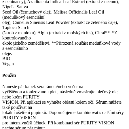
z echinacey), Azadirachta Indica Leaf Extract (extrakt z neemu),
Nigella Sativa
Seed Oil (černuchový olej), Melissa Officinalis Leaf Oil
(meduňkový esenciální
olej), Camellia Sinensis Leaf Powder (extrakt ze zeleného čaje),
Tapioca Starch
(škrob z manioku), Algin (extrakt z mořských řas), Citral**. *Z
kontrolovaného
ekologického zemědělstvi. **Přirozená součást meduňkové vody
a esenciálního
oleje.
BIO
Vegan
Použití
Naneste pár kapek séra ráno a/nebo večer na
vyčištěnou a tonizovanou pleť, následně vmasírujte pleťový olej
nebo krém PURITY
VISION. Při aplikaci se vyhněte oblasti kolem očí. Sérum můžete
také používat na
lokální ošetření pupínků. Doporučujeme kombinovat s dalšími séry
PURITY VISION
pro intenzivnější účinek. Při kombinaci sér PURITY VISION
nechte sérum pár minut