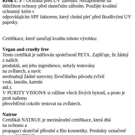
Krok č. 5
– Ochrana před UV zářením: Nezapomeňte na
důležitost ochrany před slunečním zářením. Použijte kvalitní
ochranný krém s
odpovídajícím SPF faktorem, který chrání pleť před škodlivými UV
paprsky.
Certifikace, které zaručují kvalitu tohoto výrobku:
Vegan and cruelty free
Tento certifikát je udělován společností PETA. Zajišťuje, že žádný
z našich
produktů, ani jeho ingredience, nebyly testovány
na zvířatech, a navíc
neobsahují žádné suroviny živočišného původu (včelí
vosk, lanolin, karmín
atd.).
V PURITY VISION® si vážíme všech živých bytostí, a proto je
proti našemu
přesvědčení cokoliv testovat na zvířatech.
Natrue
Certifikát NATRUE je mezinárodní certifikace, která dbá
na ochranu a
propagaci skutečné přírodní a Bio kosmetiky. Produkty označené