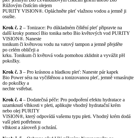
Růžovým čistícím olejem
PURITY VISION®. Opláchněte pleť vlažnou vodou a jemně ji
osušte.
Krok č. 2
– Tonizace: Po důkladném čištění pleť připravte na
další kroky pomocí Bio tonika nebo Bio květových vod PURITY
VISION®. Naneste
tonikum či květovou vodu na vatový tampon a jemně přejděte
po celém obličeji a
krku. Tonikum či květová voda pomohou zklidnit a vyvážit pH
pokožky.
Krok č. 3
– Pro krásnou a hladkou pleť: Naneste pár kapek
Bio Power séra na vyčištěnou a tonizovanou pleť, jemně vmasírujte
do pokožky a
nechte vstřebat.
Krok č. 4
– Dodatečná péče: Pro podpoření efektu hydratace a
uzamknutí vlhkosti v pleti, aplikujte vhodný hydratační krém
nebo olej PURITY
VISION®, který odpovídá vašemu typu pleti. Vhodný krém dodá
vaší pleti potřebnou
vlhkost a zároveň ji ochrání.