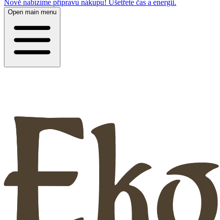
Nově nabízíme přípravu nákupu! Ušetřete čas a energii.
Open main menu