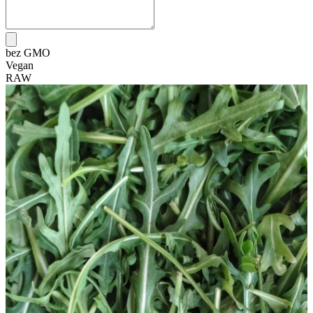
bez GMO
Vegan
RAW