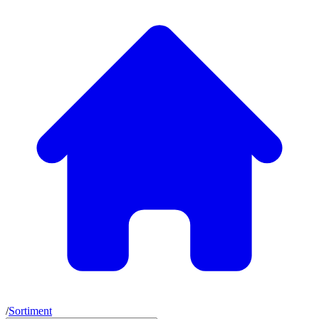
/
Sortiment