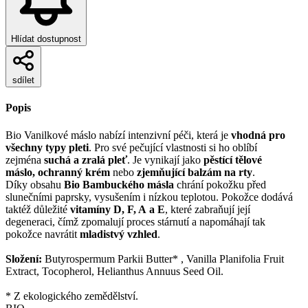
Hlídat dostupnost
sdílet
Popis
Bio Vanilkové máslo nabízí intenzivní péči, která je
vhodná pro
všechny typy pleti
. Pro své pečující vlastnosti si ho oblíbí
zejména
suchá a zralá pleť
. Je vynikají jako
pěstící tělové
máslo, ochranný krém
nebo
zjemňující balzám na rty
.
Díky obsahu
Bio Bambuckého másla
chrání pokožku před
slunečními paprsky, vysušením i nízkou teplotou. Pokožce dodává
taktéž důležité
vitamíny D, F, A a E
, které zabraňují její
degeneraci, čímž zpomalují proces stárnutí a napomáhají tak
pokožce navrátit
mladistvý vzhled
.
Složení:
Butyrospermum Parkii Butter* , Vanilla Planifolia Fruit
Extract, Tocopherol, Helianthus Annuus Seed Oil.
* Z ekologického zemědělství.