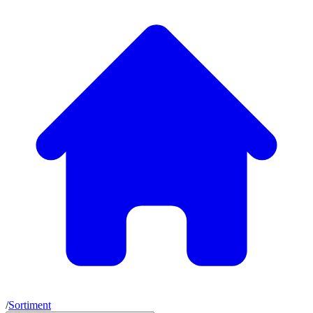
/
Sortiment