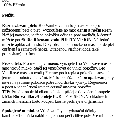
BIO
100% Přírodní
Použití
Rozmazlování pleti:
Bio Vanilkové máslo je navrženo pro
každodenní péči o pleť. Vyzkoušejte ho jako
denní a noční krém
.
Než jej nanesete, je třeba pokožku očistit a poté navlhčit, k čemuž
můžete použít
Bio Růžovou vodu
PURITY VISION. Následně
můžete aplikovat máslo. Díky obsahu bambuckého másla bude pleť
chráněná a sametově hebká. Ztracenou vláčnost dodá také
popraskaným
rtům
.
Péče o tělo:
Pro uvolňující
masáž
využijete Bio Vanilkové máslo
jako tělové mléko. Stačí jej vmasírovat do vlhké pokožky. Bio
Vanilkové máslo navodí příjemný pocit tepla a pokožku provoní
jemnou dlouhotrvající vůní. Máslo pomůže také
po opalování
, kdy
navrátí vysušené pokožce potřebnou dávku výživy. Regeneraci
a pocit klidnění dodá rovněž čerstvě
oholené
pokožce.
TIP:
Pro dokonale hladkou pokožku přidejte do večerní koupele
lžičku
Bio Vanilkového oleje
PURITY VISION. V chladných
zimních měsících touto koupelí krásně prohřejete organismus.
Spokojené miminko:
Vůně vanilky a hydratační účinky
bambuckého másla nabídnou jemnou péči citlivé pokožce miminek.