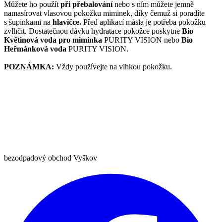
Můžete ho použít
při přebalování
nebo s ním můžete jemně
namasírovat vlasovou pokožku miminek, díky čemuž si poradíte
s šupinkami na
hlavičce.
Před aplikací másla je potřeba pokožku
zvlhčit. Dostatečnou dávku hydratace pokožce poskytne
Bio
Květinová voda pro miminka
PURITY VISION nebo
Bio
Heřmánková voda
PURITY VISION.
POZNÁMKA:
Vždy používejte na vlhkou pokožku.
bezodpadový obchod Vyškov