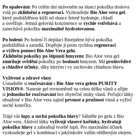
Po opalování:
Po celém dni stráveném na slunci pokožka doslova
volá po
zklidnění a regeneraci.
Vyzkoušejte
Bio Aloe vera gel
,
který podrážděnou kůži od slunce šetrně hydratuje, chladí
a osvěžuje. Jemná gelovitá konzistence se
rychle vstřebává
a
zanechává pokožku
maximálně hydratovanou
.
Po holení:
Po holení či depilaci Bioepilem bývá pokožka
podrážděná a zarudlá. Dopřejte jí proto rychlou
regeneraci
a výživu pomocí Bio Aloe Vera gelu
.
Zklidnění pokožky po štípnutí hmyzem:
Bio Aloe vera gel
zmírňuje svědění
pokožky po
bodnutí
hmyzem. Má
protisvědivé
a chladivé účinky
, díky kterým i vy zachováte chladnou hlavu.
Vyživené a zdravé vlasy
Usnadněte si
rozčesávání
s
Bio Aloe vera gelem PURITY
VISION®
. Naneste gel rovnoměrně na celou délku vlasů a užijte
si
jednoduché rozčesávání
bez zbytečné ztráty vlasů. Pečující látky
obsažené v Bio Aloe vera zajistí
pevnost a pružnost
vlasů a vyživí
suché konečky.
Trápí vás
lupy a suchá pokožka hlavy
? Sáhněte po gelu z Bio
Aloe vera. Aktivní látky
vyživují vlasové kořínky, hydratují
pokožku hlavy
a zabraňují tvorbě lupů. Pro maximální účinek
vyzkoušejte gel v kombinaci s jakýmkoliv vaším oblíbeným olejem.