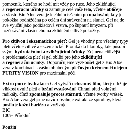
pomocník, kterého se hodí mít vždy po ruce. Jeho zklidňující
a
regenerační účinky
si zamiluje celé vaše
tělo
, včetně
obličeje
a vlasů
. Bio Aloe vera je ideálním řešením
po opalování
, kdy je
pokožka podrážděná po celém dni stráveném na slunci. Gel najde
své využití jako podkladová vrstva, po štípnutí hmyzem, při
rozčesávání vlasů nebo na zklidnění citlivé pokožky.
Pro citlivou i ekzematickou pleť:
Gel je vhodný pro všechny typy
pleti včetně citlivé a ekzematické. Proniká do hloubky, kde působí
svými
hydratačními a zvlhčujícími účinky
. Zejména citlivější
a problematická pleť si gel oblíbí pro jeho
zklidňující
a regenerační účinky
. Doporučujeme vyzkoušet gel z Bio Aloe
vera v kombinaci s vašim oblíbeným
pleťovým krémem či olejem
PURITY VISION
pro maximální péči.
Extra porce hydratace:
Gel vytváří
ochranný film
, který udržuje
vlhkost uvnitř pleti a
brání vysušování
. Chrání před volnými
radikály, čímž
zpomaluje proces stárnutí
, včetně tvorby vrásek.
Bio Aloe vera gel jsme navíc obsahuje extrakt ze spiruliny, která
posiluje kožní bariéru
a vyživuje.
BIO
100% Přírodní
Použití