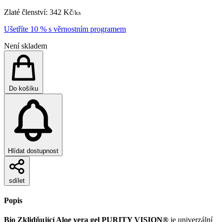
Zlaté členství:
342 Kč
/ks
Ušetříte 10 % s věrnostním programem
Není skladem
Do košíku
Hlídat dostupnost
sdílet
Popis
Bio Zklidňující Aloe vera gel PURITY VISION®
je univerzální