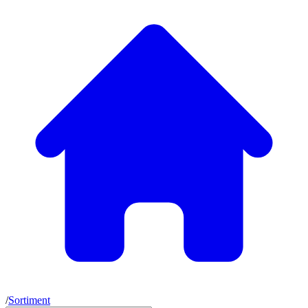
/
Sortiment