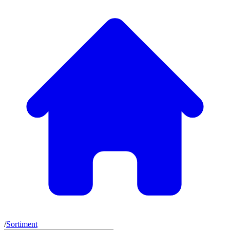
/
Sortiment