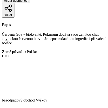
Hlídat dostupnost
sdílet
Popis
Červená řepa v biokvalitě. Pokrmům dodává svou zemitou chuť
a typickou červenou barvu. Je nepostradatelnou ingrediecí při vaření
boršče.
Země původu:
Polsko
BIO
bezodpadový obchod Vyškov