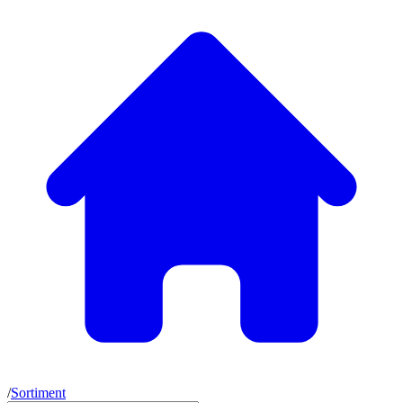
/
Sortiment