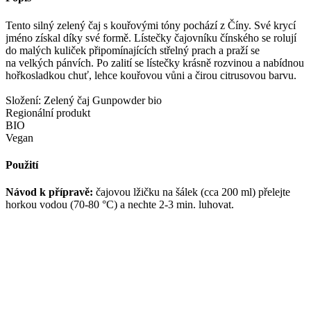
Tento silný zelený čaj s kouřovými tóny pochází z Číny. Své krycí
jméno získal díky své formě. Lístečky čajovníku čínského se rolují
do malých kuliček připomínajících střelný prach a praží se
na velkých pánvích. Po zalití se lístečky krásně rozvinou a nabídnou
hořkosladkou chuť, lehce kouřovou vůni a čirou citrusovou barvu.
Složení: Zelený čaj Gunpowder bio
Regionální produkt
BIO
Vegan
Použití
Návod k přípravě:
čajovou lžičku na šálek (cca 200 ml) přelejte
horkou vodou (70-80 °C) a nechte 2-3 min. luhovat.