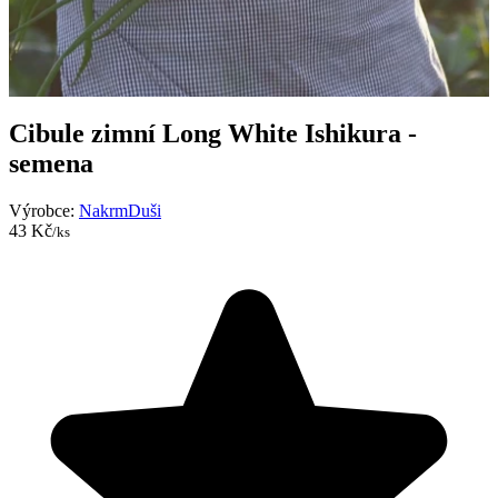
Cibule zimní Long White Ishikura -
semena
Výrobce:
NakrmDuši
43 Kč
/ks