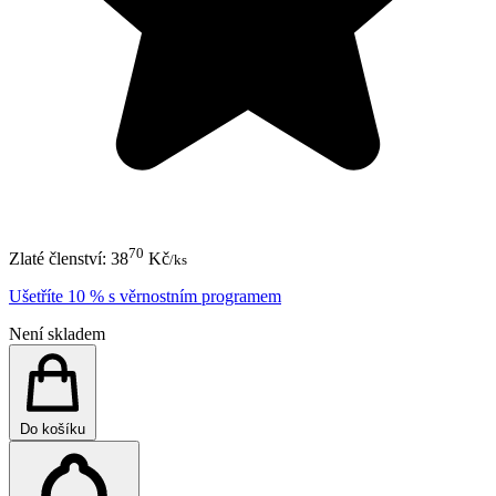
70
Zlaté členství:
38
Kč
/ks
Ušetříte 10 % s věrnostním programem
Není skladem
Do košíku